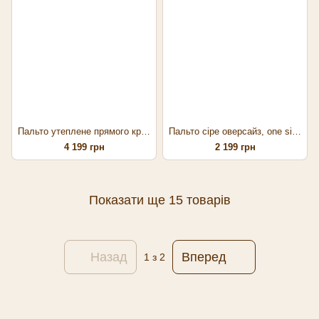
Пальто утеплене прямого крою з акцентними плечима
Пальто сіре оверсайз, one size
4 199 грн
2 199 грн
Показати ще 15 товарів
Назад
Вперед
1
з 2