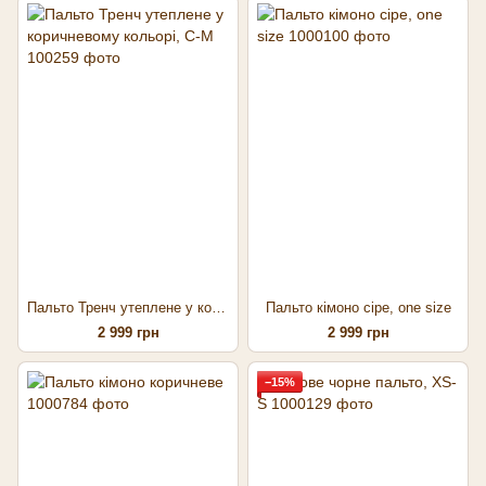
Пальто Тренч утеплене у коричневому кольорі, С-М
Пальто кімоно сіре, one size
2 999 грн
2 999 грн
−15%