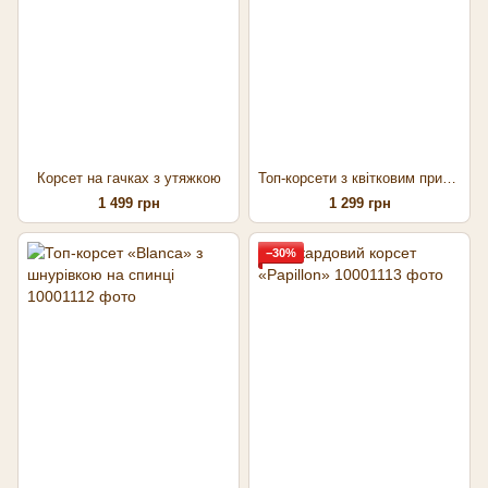
Корсет на гачках з утяжкою
Топ-корсети з квітковим принтом та атласними стрічками
1 499 грн
1 299 грн
−30%