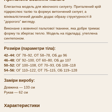
Елегантна модель для жіночного силуету. Приталений крій
підкреслює талію та формує витончений силует, а
мінімалістичний дизайн додає образу структурності й
“дорогого” вигляду.
Виконане з вовняної пальтової тканини, яка добре тримає
форму та зберігає тепло. Модель на підкладці, утеплена
синтепоном.
Розміри (параметри тіла):
42–44:
ОГ 78–92, ОТ 58–78, ОБ до 96
46–48:
ОГ 92–100, ОТ 60–80, ОБ до 107
50–52:
ОГ 100–108, ОТ 70–93, ОБ 108–118
54–56:
ОГ 110–122, ОТ 75–115, ОБ 119–128
Заміри виробу:
Довжина — 133 см
Рукав — 62 см
Характеристики