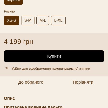
Розмір
XS-S
S-M
M-L
L-XL
4 199 грн
Купити
Увійти
для відображення накопичувальної знижки
%
До обраного
Порівняти
Опис
Приталене вовняне пальто