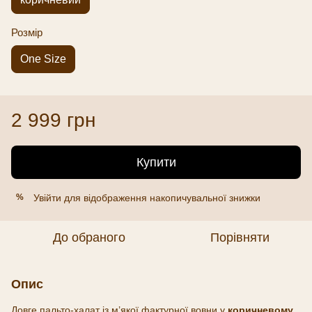
Розмір
One Size
2 999 грн
Купити
Увійти
для відображення накопичувальної знижки
%
До обраного
Порівняти
Опис
Довге пальто-халат із м’якої фактурної вовни у
коричневому