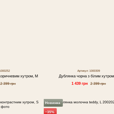
1000252
Артикул: 1000309
коричневим хутром, М
Дублянка чорна з білим хутром
1 439 грн
2 399 грн
2 399 грн
Новинка
−35%