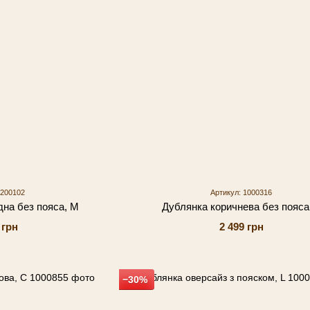
 200102
Артикул: 1000316
на без пояса, M
Дублянка коричнева без пояса
 грн
2 499 грн
−30%