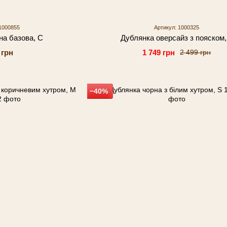
1000855
Артикул: 1000325
на базова, С
Дублянка оверсайз з пояском,
 грн
1 749 грн
2 499 грн
−40%