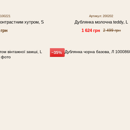
 100221
Артикул: 200202
контрастним хутром, S
Дублянка молочна teddy, L
 грн
1 624 грн
2 499 грн
−35%