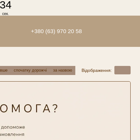
33
сек.
+380 (63) 970 20 58
Відображення:
евше
спочатку дорожчі
за назвою