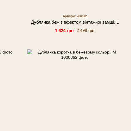
Артикул: 200112
Дублянка беж з ефектом вінтажної замші, L
1 624 грн
2 499 грн