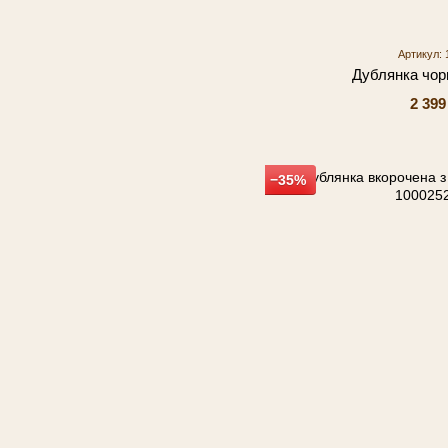
Артикул: 
Дублянка чор
2 399
−35%