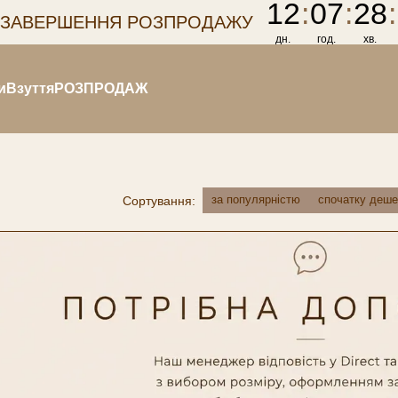
12
:
07
:
28
:
 ЗАВЕРШЕННЯ РОЗПРОДАЖУ
дн.
год.
хв.
и
Взуття
РОЗПРОДАЖ
за популярністю
спочатку деш
Сортування: