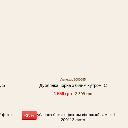
Артикул: 1000885
, S
Дублянка чорна з білим хутром, С
1 559 грн
2 399 грн
−35%