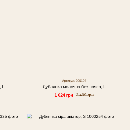
Артикул: 200104
, L
Дублянка молочна без пояса, L
1 624 грн
2 499 грн