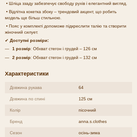
• Шліца ззаду забезпечує свободу рухів і елегантний вигляд.
• Відлітна кокетка збоку – трендовий акцент, що робить
модель ще більш стильною.
• Пояс у комплекті допоможе підкреслити талію та створити
жіночний силует.
✔
Доступні розміри:
1 розмір
: Обхват стегон і грудей – 126 см
2 розмір
: Обхват стегон і грудей – 132 см
Характеристики
Довжина рукава
64
Довжина по спині
125 см
Колір
пісочний
Бренд
anna.s.clothes
Сезон
осінь-зима