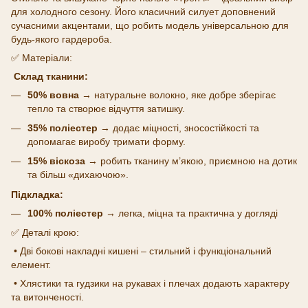
для холодного сезону. Його класичний силует доповнений
сучасними акцентами, що робить модель універсальною для
будь-якого гардероба.
✅ Матеріали:
Склад тканини:
50% вовна
→ натуральне волокно, яке добре зберігає
тепло та створює відчуття затишку.
35% поліестер
→ додає міцності, зносостійкості та
допомагає виробу тримати форму.
15% віскоза
→ робить тканину м’якою, приємною на дотик
та більш «дихаючою».
Підкладка:
100% поліестер
→ легка, міцна та практична у догляді
✅ Деталі крою:
• Дві бокові накладні кишені – стильний і функціональний
елемент.
• Хлястики та гудзики на рукавах і плечах додають характеру
та витонченості.