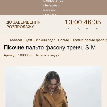
13
:
00
:
46
:
05
ДО ЗАВЕРШЕННЯ
РОЗПРОДАЖУ
дн.
год.
хв.
сек.
Каталог
Одяг
Верхній одяг
Пальто
Пісочне пальто фасон
Пісочне пальто фасону тренч, S-M
Артикул:
1000306
Написати відгук