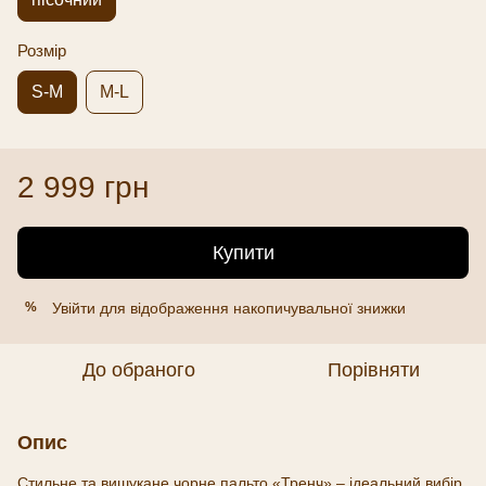
Розмір
S-M
M-L
2 999 грн
Купити
Увійти
для відображення накопичувальної знижки
%
До обраного
Порівняти
Опис
Стильне та вишукане чорне пальто «Тренч» – ідеальний вибір