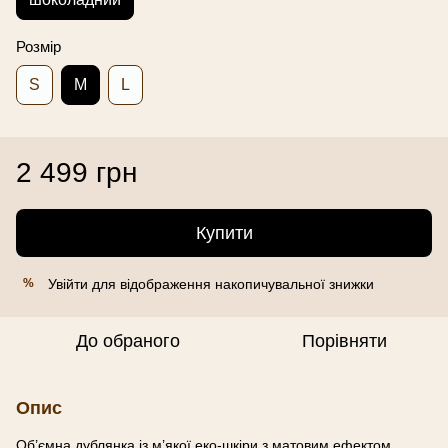
Розмір
S
M
L
2 499 грн
Купити
Увійти
для відображення накопичувальної знижки
%
До обраного
Порівняти
Опис
Об’ємна дублянка із м’якої еко-шкіри з матовим ефектом.