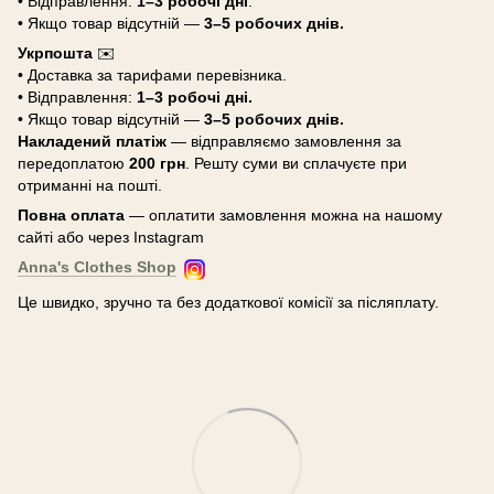
• Відправлення:
1–3 робочі дні
.
• Якщо товар відсутній —
3–5 робочих днів.
Укрпошта
✉️
• Доставка за тарифами перевізника.
• Відправлення:
1–3 робочі дні.
• Якщо товар відсутній —
3–5 робочих днів.
Накладений платіж
— відправляємо замовлення за
передоплатою
200 грн
. Решту суми ви сплачуєте при
отриманні на пошті.
Повна оплата
— оплатити замовлення можна на нашому
сайті або через Instagram
Anna's Clothes Shop
Це швидко, зручно та без додаткової комісії за післяплату.