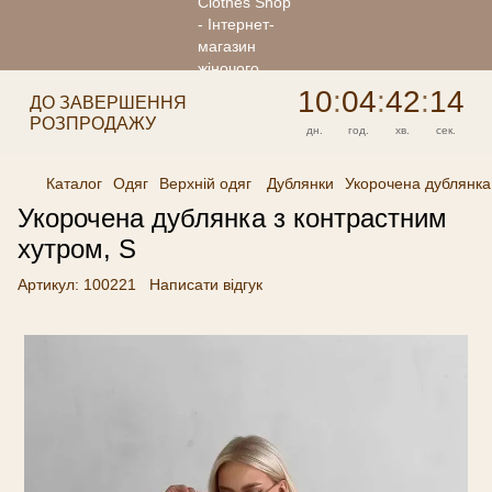
10
:
04
:
42
:
14
ДО ЗАВЕРШЕННЯ
РОЗПРОДАЖУ
дн.
год.
хв.
сек.
Каталог
Одяг
Верхній одяг
Дублянки
Укорочена дублянка
Укорочена дублянка з контрастним
хутром, S
Артикул:
100221
Написати відгук