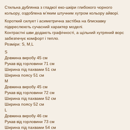
Стильна дублянка з гладкої еко-шкіри глибокого чорного
кольору, оздоблена м’яким штучним хутром кольору айворі.
Короткий силует і асиметрична застібка на блискавку
підкреслюють сучасний характер моделі.
Контрастні шви додають графічності, а щільний хутряний ворс
забезпечує комфорт і тепло.
Розміри: S, M,L
S
Довжина виробу 45 см
Рукав від горловини 71 см
Ширина під пахвами 51 см
Ширина поясу 51 см
М
Довжина виробу 45 см
Рукав від горловини 72 см
Ширина під пахвами 52 см
Ширина поясу 52 см
L
Довжина виробу 46 см
Рукав від горловини 73 см
Ширина під пахвами 54 см