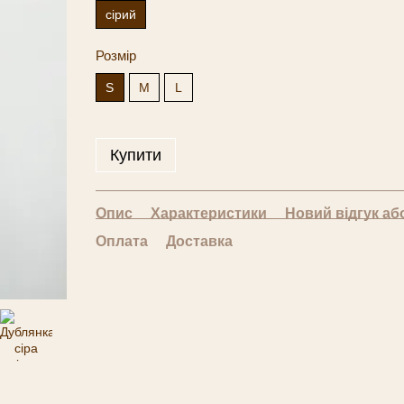
сірий
Розмір
S
M
L
Купити
Опис
Характеристики
Новий відгук аб
Оплата
Доставка