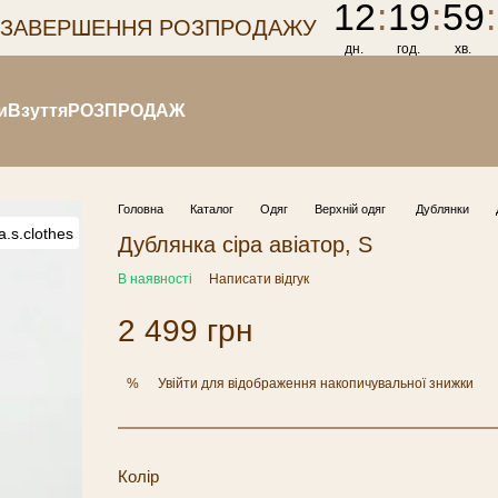
12
:
19
:
59
:
 ЗАВЕРШЕННЯ РОЗПРОДАЖУ
дн.
год.
хв.
и
Взуття
РОЗПРОДАЖ
Головна
Каталог
Одяг
Верхній одяг
Дублянки
Дублянка сіра авіатор, S
В наявності
Написати відгук
2 499 грн
Увійти
для відображення накопичувальної знижки
%
Колір