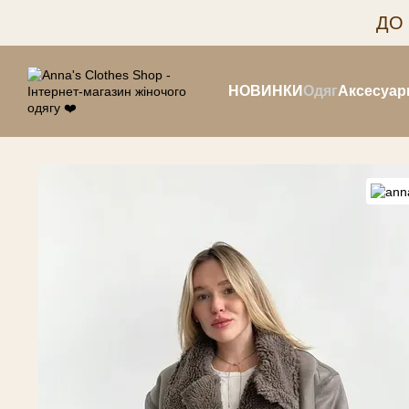
Перейти до основного контенту
ДО
НОВИНКИ
Одяг
Аксесуар