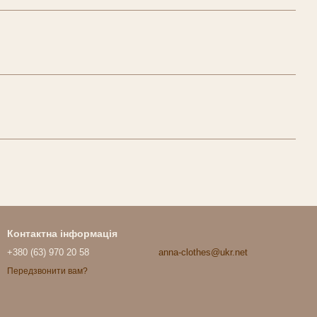
Контактна інформація
+380 (63) 970 20 58
anna-clothes@ukr.net
Передзвонити вам?