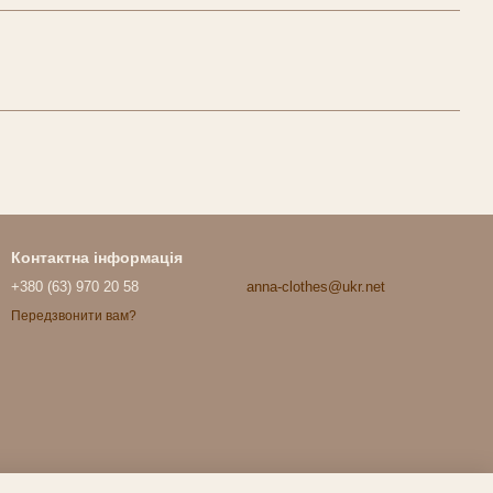
Контактна інформація
+380 (63) 970 20 58
anna-clothes@ukr.net
Передзвонити вам?