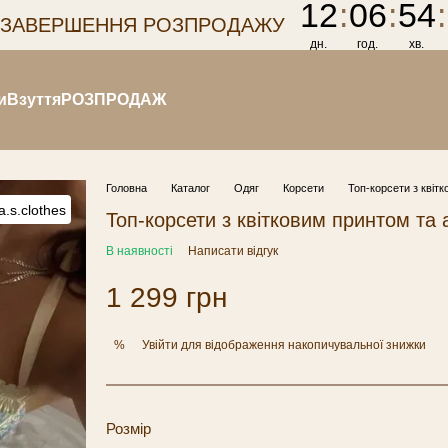
12
:
06
:
54
:
 ЗАВЕРШЕННЯ РОЗПРОДАЖУ
дн.
год.
хв.
и
Взуття
РОЗПРОДАЖ
Головна
Каталог
Одяг
Корсети
Топ-корсети з квіт
Топ-корсети з квітковим принтом та
В наявності
Написати відгук
1 299 грн
Увійти
для відображення накопичувальної знижки
%
Розмір