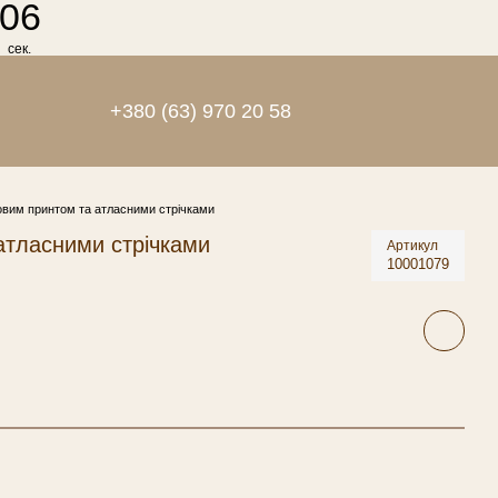
06
сек.
+380 (63) 970 20 58
ковим принтом та атласними стрічками
 атласними стрічками
Артикул
10001079