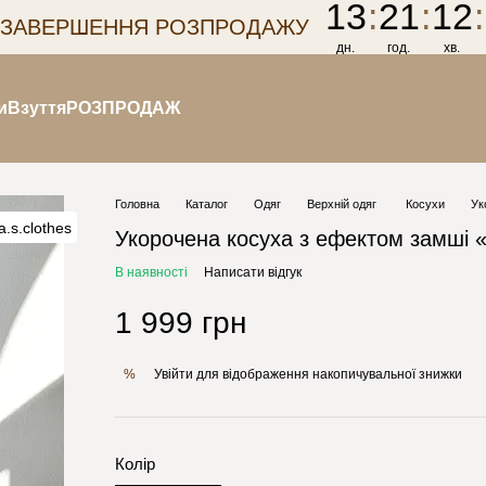
13
:
21
:
12
:
 ЗАВЕРШЕННЯ РОЗПРОДАЖУ
дн.
год.
хв.
и
Взуття
РОЗПРОДАЖ
Головна
Каталог
Одяг
Верхній одяг
Косухи
Ук
Укорочена косуха з ефектом замші 
В наявності
Написати відгук
1 999 грн
Увійти
для відображення накопичувальної знижки
%
Колір