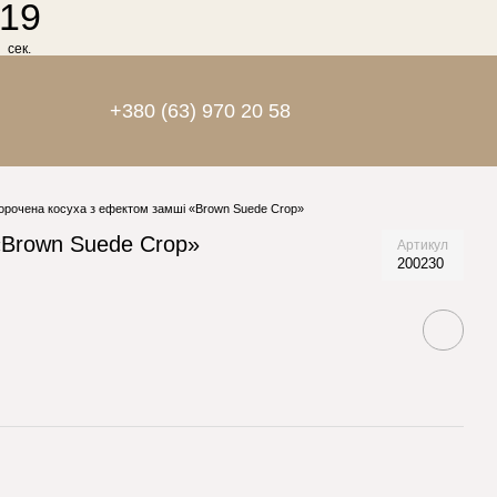
19
сек.
+380 (63) 970 20 58
орочена косуха з ефектом замші «Brown Suede Crop»
«Brown Suede Crop»
Артикул
200230