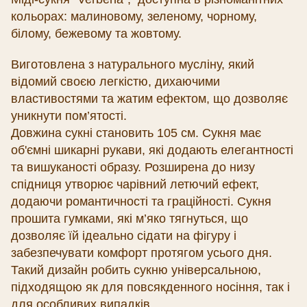
кольорах: малиновому, зеленому, чорному,
білому, бежевому та жовтому.
Виготовлена з натурального мусліну, який
відомий своєю легкістю, дихаючими
властивостями та жатим ефектом, що дозволяє
уникнути пом’ятості.
Довжина сукні становить 105 см. Сукня має
об'ємні шикарні рукави, які додають елегантності
та вишуканості образу. Розширена до низу
спідниця утворює чарівний летючий ефект,
додаючи романтичності та граційності. Сукня
прошита гумками, які м’яко тягнуться, що
дозволяє їй ідеально сідати на фігуру і
забезпечувати комфорт протягом усього дня.
Такий дизайн робить сукню універсальною,
підходящою як для повсякденного носіння, так і
для особливих випадків.