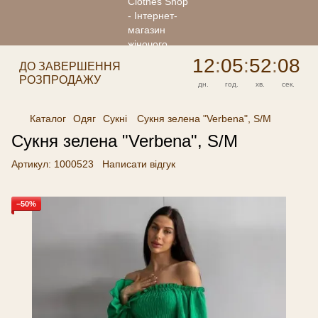
12
:
05
:
52
:
08
ДО ЗАВЕРШЕННЯ
РОЗПРОДАЖУ
дн.
год.
хв.
сек.
Каталог
Одяг
Сукні
Сукня зелена "Verbena", S/M
Сукня зелена "Verbena", S/M
Артикул:
1000523
Написати відгук
−50%