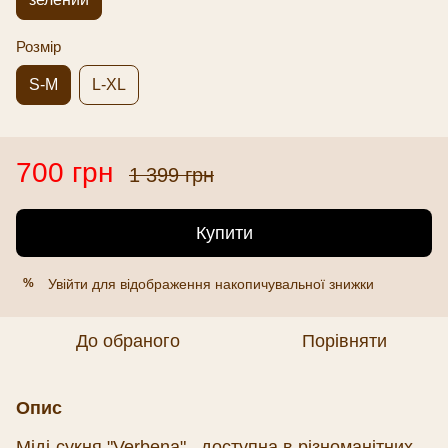
Розмір
S-M
L-XL
700 грн
1 399 грн
Купити
Увійти
для відображення накопичувальної знижки
%
До обраного
Порівняти
Опис
Міді-сукня "Verbena", доступна в різноманітних