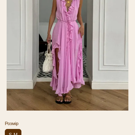
Розмір
S-M