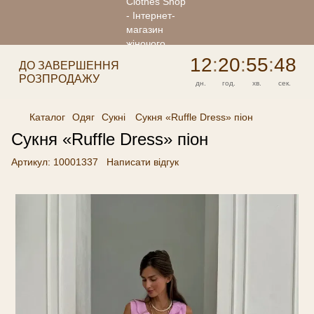
12
:
20
:
55
:
48
ДО ЗАВЕРШЕННЯ
РОЗПРОДАЖУ
дн.
год.
хв.
сек.
Каталог
Одяг
Сукні
Сукня «Ruffle Dress» піон
Сукня «Ruffle Dress» піон
Артикул:
10001337
Написати відгук