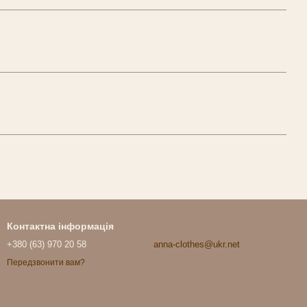
Контактна інформація
+380 (63) 970 20 58
anna-clothes@ukr.net
Передзвонити вам?