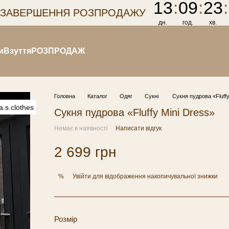
13
:
09
:
23
:
 ЗАВЕРШЕННЯ РОЗПРОДАЖУ
дн.
год.
хв.
и
Взуття
РОЗПРОДАЖ
Головна
Каталог
Одяг
Сукні
Сукня пудрова «Fluffy
Сукня пудрова «Fluffy Mini Dress»
Немає в наявності
Написати відгук
2 699 грн
Увійти
для відображення накопичувальної знижки
%
Розмір