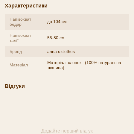
Характеристики
Напівохват
до 104 см
бедер
Напівохват
55-80 см
талїї
Бренд
anna.s.clothes
Матеріал: хлопок . (100% натуральна
Матеріал
тканина)
Відгуки
Додайте перший відгук