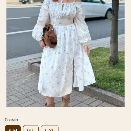
Розмір
S-M
M-L
L-XL