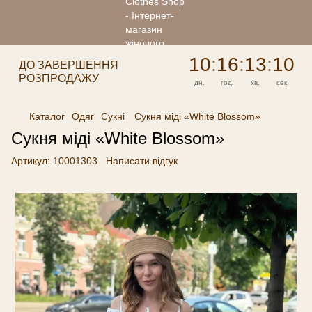
10
:
16
:
13
:
10
ДО ЗАВЕРШЕННЯ
РОЗПРОДАЖУ
дн.
год.
хв.
сек.
Каталог
Одяг
Сукні
Сукня міді «White Blossom»
Сукня міді «White Blossom»
Артикул:
10001303
Написати відгук