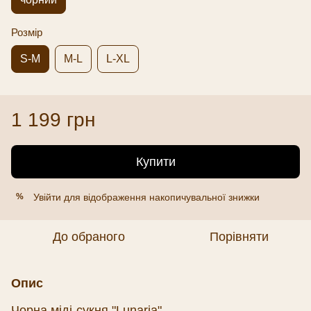
Розмір
S-M
M-L
L-XL
1 199 грн
Купити
Увійти
для відображення накопичувальної знижки
%
До обраного
Порівняти
Опис
Чорна міді-сукня "Lunaria".