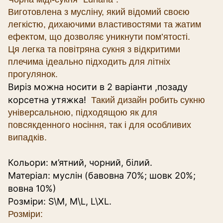
Виготовлена з мусліну, який відомий своєю
легкістю, дихаючими властивостями та жатим
ефектом, що дозволяє уникнути пом’ятості.
Ця легка та повітряна сукня з відкритими
плечима ідеально підходить для літніх
прогулянок.
Виріз можна носити в 2 варіанти ,позаду
корсетна утяжка!
Такий дизайн робить сукню
універсальною, підходящою як для
повсякденного носіння, так і для особливих
випадків.
Кольори: м’ятний, чорний, білий.
Матеріал: муслін (бавовна 70%; шовк 20%;
вовна 10%)
Розміри: S\M, M\L, L\XL.
Розміри: