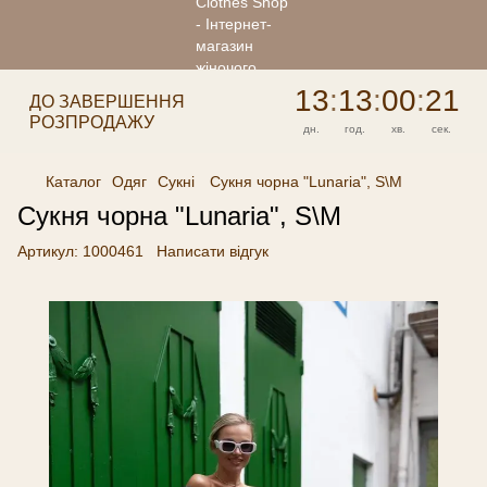
13
:
13
:
00
:
21
ДО ЗАВЕРШЕННЯ
РОЗПРОДАЖУ
дн.
год.
хв.
сек.
Каталог
Одяг
Сукні
Сукня чорна "Lunaria", S\M
Сукня чорна "Lunaria", S\M
Артикул:
1000461
Написати відгук