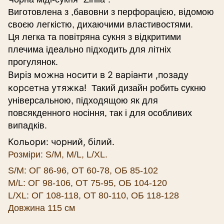
Виготовлена з ,бавовни з перфорацією, відомою
своєю легкістю, дихаючими властивостями.
Ця легка та повітряна сукня з відкритими
плечима ідеально підходить для літніх
прогулянок.
Виріз можна носити в 2 варіанти ,позаду
корсетна утяжка!
Такий дизайн робить сукню
універсальною, підходящою як для
повсякденного носіння, так і для особливих
випадків.
Кольори: чорний, білий.
Розміри:
S/M,
M/L,
L/XL.
S/M: ОГ 86-96, ОТ 60-78, ОБ 85-102
M/L: ОГ 98-106, ОТ 75-95, ОБ 104-120
L/XL: ОГ 108-118, ОТ 80-110, ОБ 118-128
Довжина 115 см