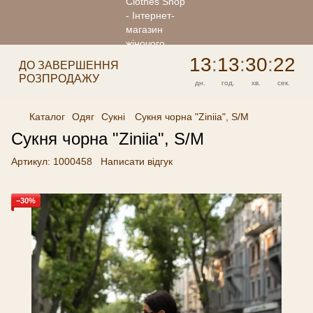
13
:
13
:
30
:
22
ДО ЗАВЕРШЕННЯ
РОЗПРОДАЖУ
дн.
год.
хв.
сек.
Каталог
Одяг
Сукні
Сукня чорна "Ziniia", S/M
Сукня чорна "Ziniia", S/M
Артикул:
1000458
Написати відгук
−30%