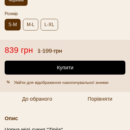
Розмір
S-M
M-L
L-XL
839 грн
1 199 грн
Купити
Увійти
для відображення накопичувальної знижки
%
До обраного
Порівняти
Опис
Чорна міді-сукня "Ziniia".