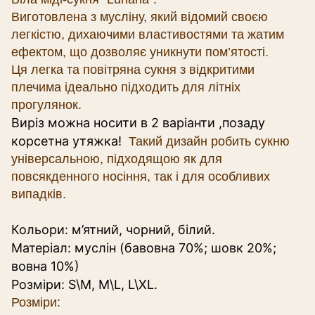
Виготовлена з мусліну, який відомий своєю
легкістю, дихаючими властивостями та жатим
ефектом, що дозволяє уникнути пом’ятості.
Ця легка та повітряна сукня з відкритими
плечима ідеально підходить для літніх
прогулянок.
Виріз можна носити в 2 варіанти ,позаду
корсетна утяжка!
Такий дизайн робить сукню
універсальною, підходящою як для
повсякденного носіння, так і для особливих
випадків.
Кольори: м’ятний, чорний, білий.
Матеріал: муслін (бавовна 70%; шовк 20%;
вовна 10%)
Розміри: S\M, M\L, L\XL.
Розміри: