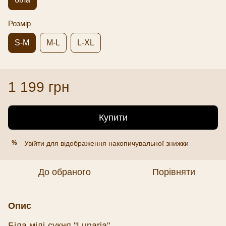
Розмір
S-M
M-L
L-XL
1 199 грн
Купити
Увійти
для відображення накопичувальної знижки
%
До обраного
Порівняти
Опис
Біла міді-сукня "Lunaria".