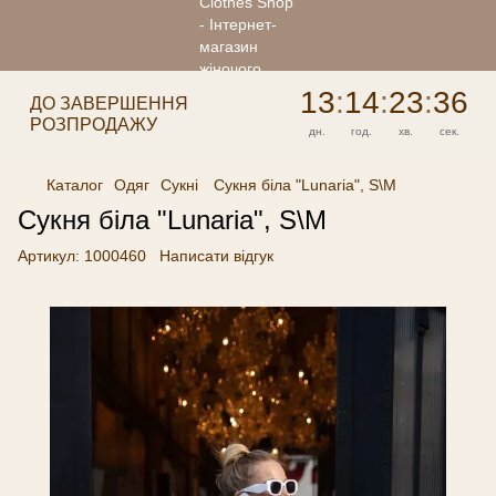
13
:
14
:
23
:
36
ДО ЗАВЕРШЕННЯ
РОЗПРОДАЖУ
дн.
год.
хв.
сек.
Каталог
Одяг
Сукні
Сукня біла "Lunaria", S\M
Сукня біла "Lunaria", S\M
Артикул:
1000460
Написати відгук