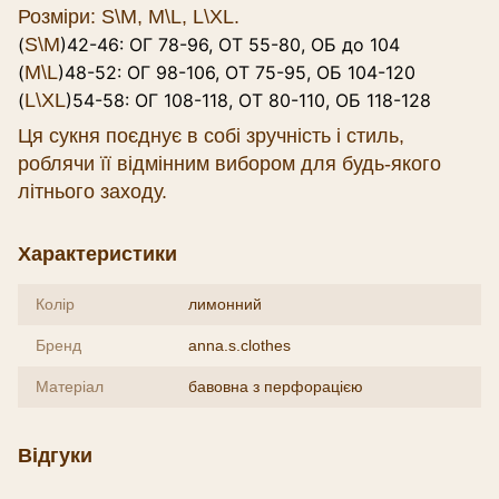
Розміри: S\M, M\L, L\XL.
(
S\M
)42-46: ОГ 78-96, ОТ 55-80, ОБ до 104
(
M\L
)48-52: ОГ 98-106, ОТ 75-95, ОБ 104-120
(
L\XL
)54-58: ОГ 108-118, ОТ 80-110, ОБ 118-128
Ця сукня поєднує в собі зручність і стиль,
роблячи її відмінним вибором для будь-якого
літнього заходу.
Характеристики
Колір
лимонний
Бренд
anna.s.clothes
Матеріал
бавовна з перфорацією
Відгуки