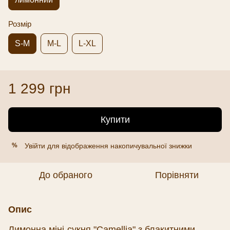
Розмір
S-M
M-L
L-XL
1 299 грн
Купити
Увійти
для відображення накопичувальної знижки
%
До обраного
Порівняти
Опис
Лимонна міні-сукня "Сamellia" з блакитними