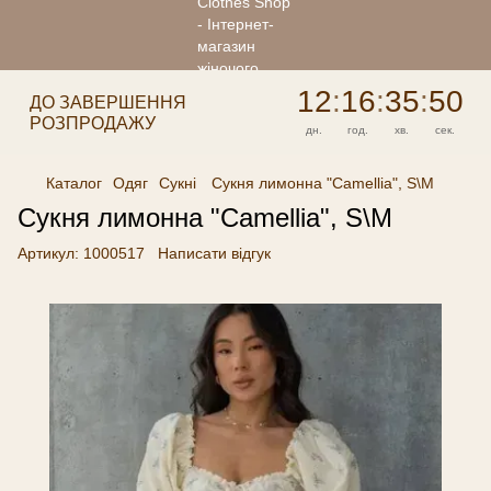
12
:
16
:
35
:
50
ДО ЗАВЕРШЕННЯ
РОЗПРОДАЖУ
дн.
год.
хв.
сек.
Каталог
Одяг
Сукні
Сукня лимонна "Сamellia", S\M
Сукня лимонна "Сamellia", S\M
Артикул:
1000517
Написати відгук