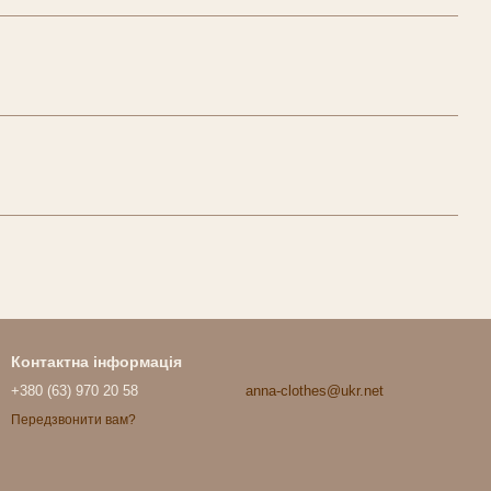
Контактна інформація
+380 (63) 970 20 58
anna-clothes@ukr.net
Передзвонити вам?