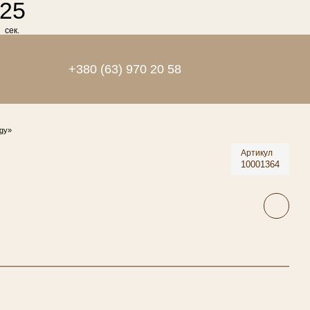
25
сек.
+380 (63) 970 20 58
gy»
Артикул
10001364