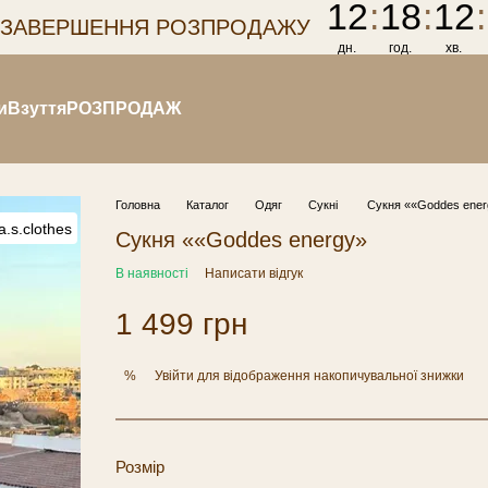
12
:
18
:
12
:
 ЗАВЕРШЕННЯ РОЗПРОДАЖУ
дн.
год.
хв.
и
Взуття
РОЗПРОДАЖ
Головна
Каталог
Одяг
Сукні
Сукня ««Goddes ener
Сукня ««Goddes energy»
В наявності
Написати відгук
1 499 грн
Увійти
для відображення накопичувальної знижки
%
Розмір