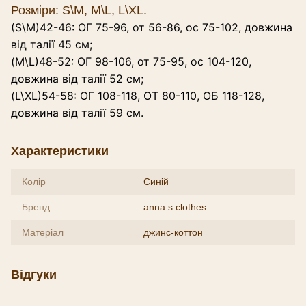
Розміри: S\M, M\L, L\XL.
(S\M)42-46: ОГ 75-96, от 56-86, ос 75-102, довжина
від талії 45 см;
(M\L)48-52: ОГ 98-106, от 75-95, ос 104-120,
довжина від талії 52 см;
(L\XL)54-58: ОГ 108-118, ОТ 80-110, ОБ 118-128,
довжина від талії 59 см.
Характеристики
Колір
Синій
Бренд
anna.s.clothes
Матеріал
джинс-коттон
Відгуки