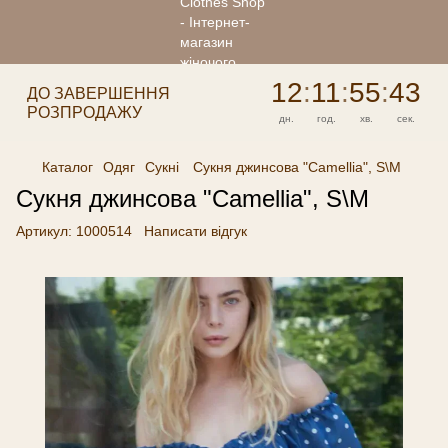
12
:
11
:
55
:
43
ДО ЗАВЕРШЕННЯ
РОЗПРОДАЖУ
дн.
год.
хв.
сек.
Каталог
Одяг
Сукні
Сукня джинсова "Сamellia", S\M
Сукня джинсова "Сamellia", S\M
Артикул:
1000514
Написати відгук