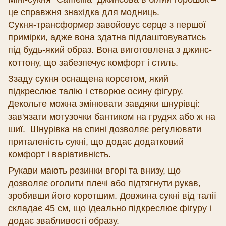
це справжня знахідка для модниць.
Сукня-трансформер завойовує серце з першої
примірки, адже вона здатна підлаштовуватись
під будь-який образ. Вона виготовлена з джинс-
коттону, що забезпечує комфорт і стиль.
Ззаду сукня оснащена корсетом, який
підкреслює талію і створює осину фігуру.
Декольте можна змінювати завдяки шнурівці:
зав'язати мотузочки бантиком на грудях або ж на
шиї. Шнурівка на спині дозволяє регулювати
приталеність сукні, що додає додатковий
комфорт і варіативність.
Рукави мають резинки вгорі та внизу, що
дозволяє оголити плечі або підтягнути рукав,
зробивши його коротшим. Довжина сукні від талії
складає 45 см, що ідеально підкреслює фігуру і
додає звабливості образу.