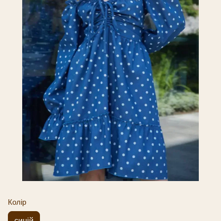
Колір
синій