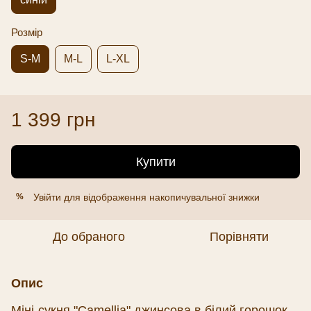
Розмір
S-M
M-L
L-XL
1 399 грн
Купити
Увійти
для відображення накопичувальної знижки
%
До обраного
Порівняти
Опис
Міні-сукня "Сamellia" джинсова в білий горошок –