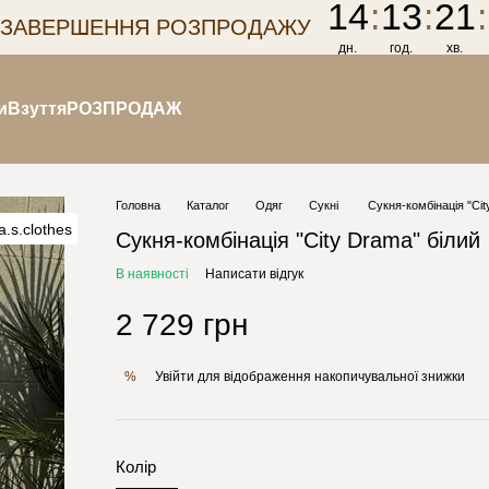
14
:
13
:
21
:
 ЗАВЕРШЕННЯ РОЗПРОДАЖУ
дн.
год.
хв.
и
Взуття
РОЗПРОДАЖ
Головна
Каталог
Одяг
Сукні
Сукня-комбінація "Cit
Сукня-комбінація "City Drama" білий
В наявності
Написати відгук
2 729 грн
Увійти
для відображення накопичувальної знижки
%
Колір