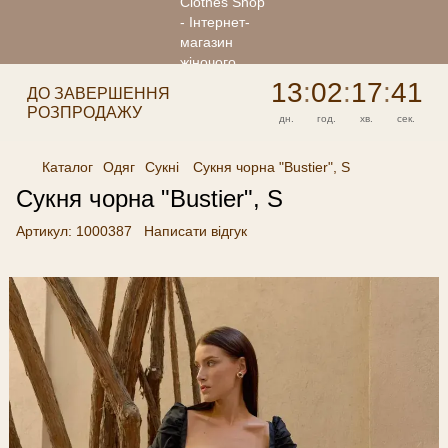
13
:
02
:
17
:
41
ДО ЗАВЕРШЕННЯ
РОЗПРОДАЖУ
дн.
год.
хв.
сек.
Каталог
Одяг
Сукні
Сукня чорна "Bustier", S
Сукня чорна "Bustier", S
Артикул:
1000387
Написати відгук