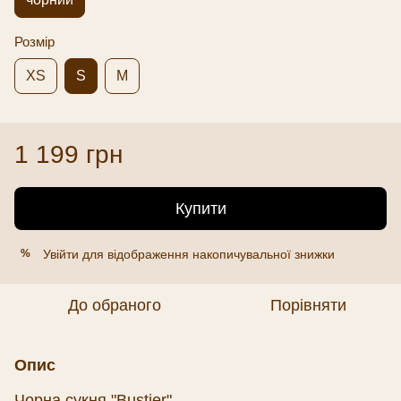
Розмір
XS
S
M
1 199 грн
Купити
Увійти
для відображення накопичувальної знижки
%
До обраного
Порівняти
Опис
Чорна сукня "Bustier"