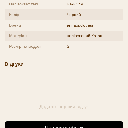
Напівохват талїї
61-63 см
Колір
Чорний
Бренд
anna.s.clothes
Матеріал
полірований Котон
Розмір на моделі
S
Відгуки
Додайте перший відгук