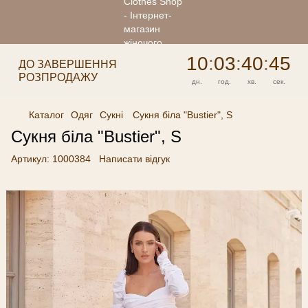
10
:
03
:
40
:
45
ДО ЗАВЕРШЕННЯ
РОЗПРОДАЖУ
дн.
год.
хв.
сек.
Каталог
Одяг
Сукні
Сукня біла "Bustier", S
Сукня біла "Bustier", S
Артикул:
1000384
Написати відгук