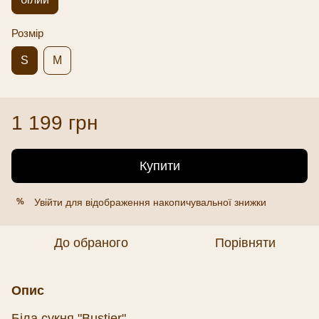
Розмір
S
M
1 199 грн
Купити
Увійти
для відображення накопичувальної знижки
%
До обраного
Порівняти
Опис
Біла сукня "Bustier"