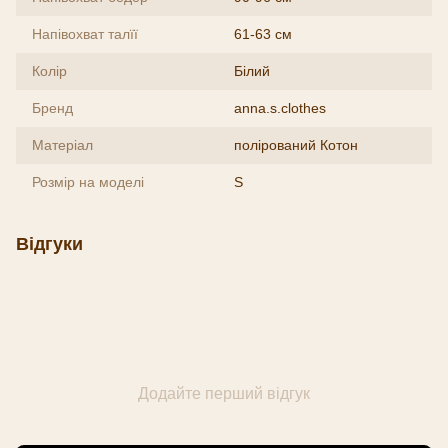
Напівохват талїї
61-63 см
Колір
Білий
Бренд
anna.s.clothes
Матеріал
полірований Котон
Розмір на моделі
S
Відгуки
Додайте перший відгук