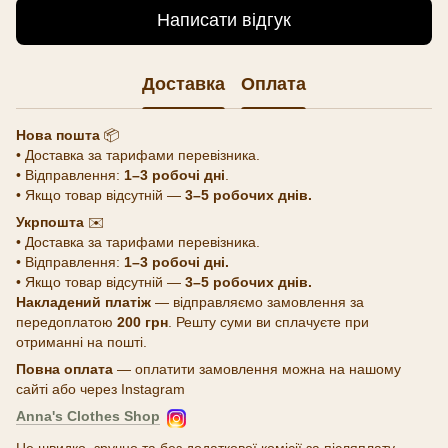
Написати відгук
Доставка
Оплата
Нова пошта
📦
• Доставка за тарифами перевізника.
• Відправлення:
1–3 робочі дні
.
• Якщо товар відсутній —
3–5 робочих днів.
Укрпошта
✉️
• Доставка за тарифами перевізника.
• Відправлення:
1–3 робочі дні.
• Якщо товар відсутній —
3–5 робочих днів.
Накладений платіж
— відправляємо замовлення за
передоплатою
200 грн
. Решту суми ви сплачуєте при
отриманні на пошті.
Повна оплата
— оплатити замовлення можна на нашому
сайті або через Instagram
Anna's Clothes Shop
Це швидко, зручно та без додаткової комісії за післяплату.