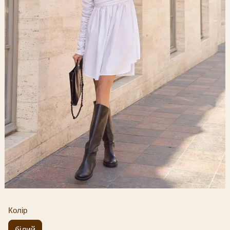
Колір
білий