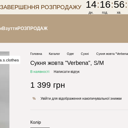
14
:
16
:
56
:
 ЗАВЕРШЕННЯ РОЗПРОДАЖУ
дн.
год.
хв.
и
Взуття
РОЗПРОДАЖ
Головна
Каталог
Одяг
Сукні
Сукня жовта "Verbena
Сукня жовта "Verbena", S/M
В наявності
Написати відгук
1 399 грн
Увійти
для відображення накопичувальної знижки
%
Колір