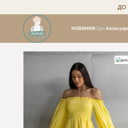
Перейти до основного контенту
ДО
НОВИНКИ
Одяг
Аксесуар