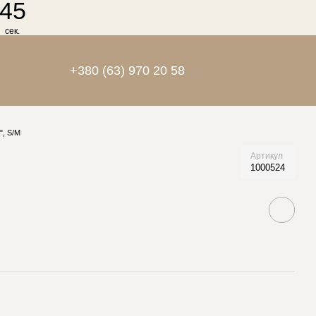
44
сек.
+380 (63) 970 20 58
", S/M
Артикул
1000524