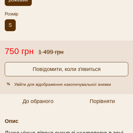
Розмір
S
750 грн
1 499 грн
Повідомити, коли з'явиться
Увійти
для відображення накопичувальної знижки
%
До обраного
Порівняти
Опис
Дуже ніжна дівоча сукня зі шнуровкою в зоні