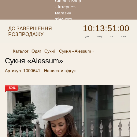
10
:
13
:
51
:
00
ДО ЗАВЕРШЕННЯ
РОЗПРОДАЖУ
дн.
год.
хв.
сек.
Каталог
Одяг
Сукні
Сукня «Alessum»
Сукня «Alessum»
Артикул:
1000641
Написати відгук
−50%