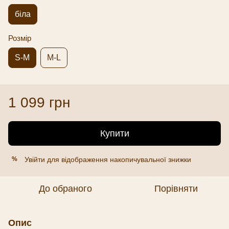
біла
Розмір
S-M
M-L
1 099 грн
Купити
Увійти
для відображення накопичувальної знижки
%
До обраного
Порівняти
Опис