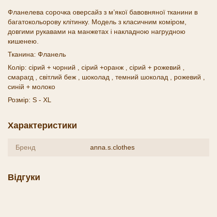
Фланелева сорочка оверсайз з м’якої бавовняної тканини в
багатокольорову клітинку. Модель з класичним коміром,
довгими рукавами на манжетах і накладною нагрудною
кишенею.
Тканина: Фланель
Колір: сірий + чорний , сірий +оранж , сірий + рожевий ,
смарагд , світлий беж , шоколад , темний шоколад , рожевий ,
синій + молоко
Розмір: S - XL
Характеристики
Бренд
anna.s.clothes
Відгуки