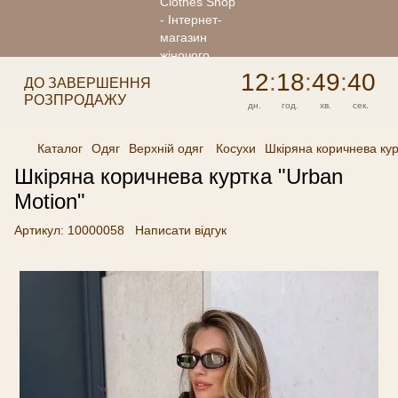
12
:
18
:
49
:
40
ДО ЗАВЕРШЕННЯ
РОЗПРОДАЖУ
дн.
год.
хв.
сек.
Каталог
Одяг
Верхній одяг
Косухи
Шкіряна коричнева кур
Шкіряна коричнева куртка "Urban
Motion"
Артикул:
10000058
Написати відгук