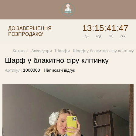
13
:
15
:
41
:
47
ДО ЗАВЕРШЕННЯ
РОЗПРОДАЖУ
дн.
год.
хв.
сек.
Каталог
Аксесуари
Шарфи
Шарф у блакитно-сіру клітинку
Шарф у блакитно-сіру клітинку
Артикул:
1000303
Написати відгук