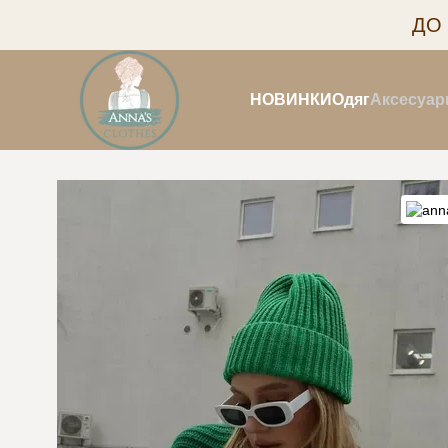
Перейти до основного контенту
ДО
НОВИНКИ
Одяг
Аксесуар