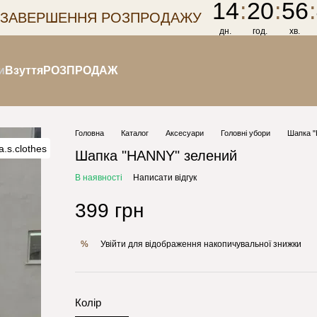
14
:
20
:
56
:
 ЗАВЕРШЕННЯ РОЗПРОДАЖУ
дн.
год.
хв.
и
Взуття
РОЗПРОДАЖ
Головна
Каталог
Аксесуари
Головні убори
Шапка "
Шапка "HANNY" зелений
В наявності
Написати відгук
399 грн
Увійти
для відображення накопичувальної знижки
%
Колір