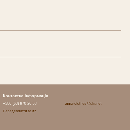
Контактна інформація
+380 (63) 970 20 58
anna-clothes@ukr.net
Передзвонити вам?