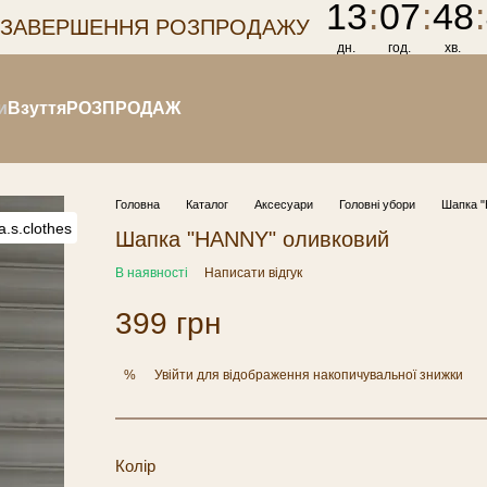
13
:
07
:
48
:
 ЗАВЕРШЕННЯ РОЗПРОДАЖУ
дн.
год.
хв.
и
Взуття
РОЗПРОДАЖ
Головна
Каталог
Аксесуари
Головні убори
Шапка "
Шапка "HANNY" оливковий
В наявності
Написати відгук
399 грн
Увійти
для відображення накопичувальної знижки
%
Колір