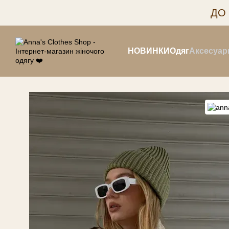
Перейти до основного контенту
ДО
НОВИНКИ
Одяг
Аксесуар