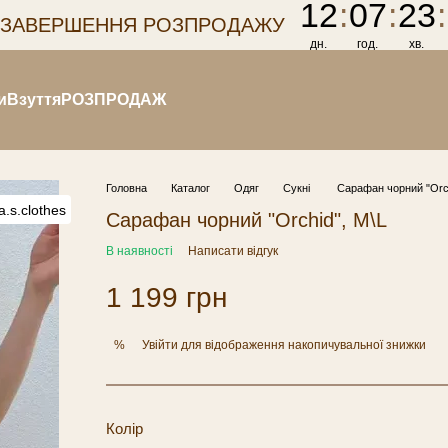
12
:
07
:
23
:
 ЗАВЕРШЕННЯ РОЗПРОДАЖУ
дн.
год.
хв.
и
Взуття
РОЗПРОДАЖ
Головна
Каталог
Одяг
Сукні
Сарафан чорний "Orch
Сарафан чорний "Orchid", M\L
В наявності
Написати відгук
1 199 грн
Увійти
для відображення накопичувальної знижки
%
Колір