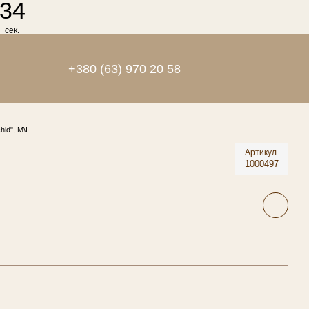
34
сек.
+380 (63) 970 20 58
id", M\L
Артикул
1000497