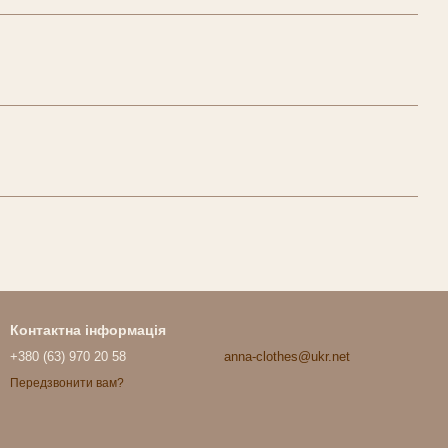
Контактна інформація
+380 (63) 970 20 58
anna-clothes@ukr.net
Передзвонити вам?