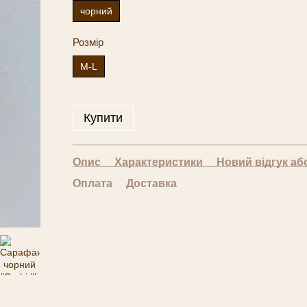
чорний
Розмір
M-L
Купити
Опис
Характеристики
Новий відгук аб
Оплата
Доставка