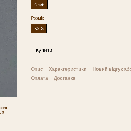
білий
Розмір
XS-S
Купити
Опис
Характеристики
Новий відгук аб
Оплата
Доставка