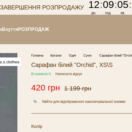
12
:
09
:
05
:
 ЗАВЕРШЕННЯ РОЗПРОДАЖУ
дн.
год.
хв.
и
Взуття
РОЗПРОДАЖ
Головна
Каталог
Одяг
Сукні
Сарафан білий "Orchi
Сарафан білий "Orchid", XS\S
В наявності
Написати відгук
420 грн
1 199 грн
Увійти
для відображення накопичувальної знижки
%
Колір