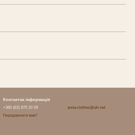
Контактна інформація
+380 (63) 970 20 58
anna-clothes@ukr.net
Передзвонити вам?