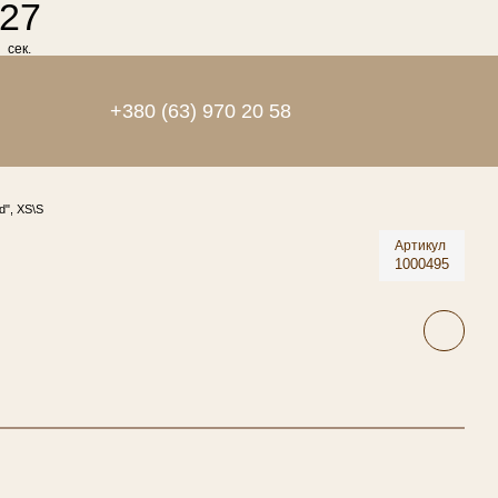
27
сек.
+380 (63) 970 20 58
d", XS\S
Артикул
1000495