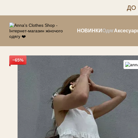
Перейти до основного контенту
ДО
НОВИНКИ
Одяг
Аксесуар
−65%