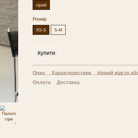
сірий
Розмір
XS-S
S-M
Купити
Опис
Характеристики
Новий відгук аб
Оплата
Доставка