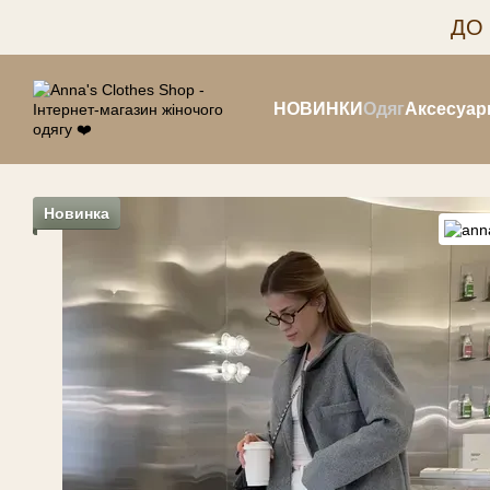
Перейти до основного контенту
ДО
НОВИНКИ
Одяг
Аксесуар
Новинка