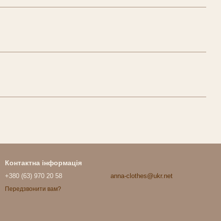
Контактна інформація
+380 (63) 970 20 58
anna-clothes@ukr.net
Передзвонити вам?