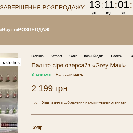
13
:
11
:
01
:
 ЗАВЕРШЕННЯ РОЗПРОДАЖУ
дн.
год.
хв.
и
Взуття
РОЗПРОДАЖ
Головна
Каталог
Одяг
Верхній одяг
Пальто
Па
Пальто сіре оверсайз «Grey Maxi»
В наявності
Написати відгук
2 199 грн
Увійти
для відображення накопичувальної знижки
%
Колір