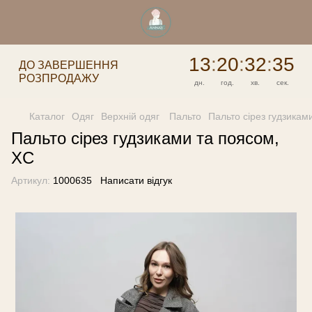
13
:
20
:
32
:
35
ДО ЗАВЕРШЕННЯ
РОЗПРОДАЖУ
дн.
год.
хв.
сек.
Каталог
Одяг
Верхній одяг
Пальто
Пальто сірез гудзикам
Пальто сірез гудзиками та поясом,
XC
Артикул:
1000635
Написати відгук