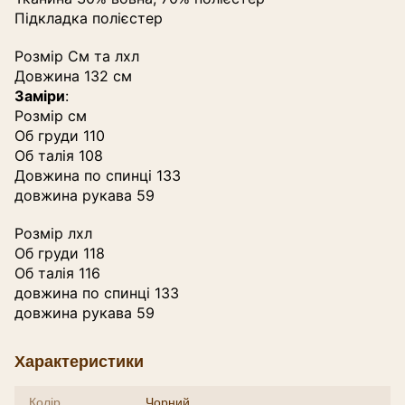
Підкладка полієстер
Розмір См та лхл
Довжина 132 см
Заміри
:
Розмір см
Об груди 110
Об талія 108
Довжина по спинці 133
довжина рукава 59
Розмір лхл
Об груди 118
Об талія 116
довжина по спинці 133
довжина рукава 59
Характеристики
Колір
Чорний