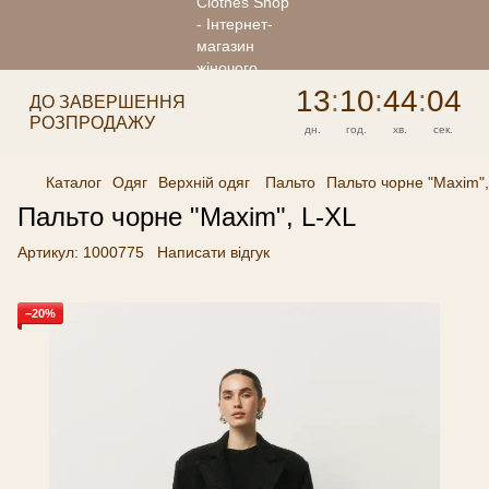
13
:
10
:
44
:
04
ДО ЗАВЕРШЕННЯ
РОЗПРОДАЖУ
дн.
год.
хв.
сек.
Каталог
Одяг
Верхній одяг
Пальто
Пальто чорне "Maxim",
Пальто чорне "Maxim", L-XL
Артикул:
1000775
Написати відгук
−20%