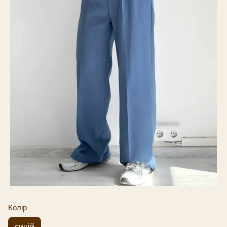
Колір
синій