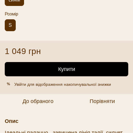
Розмір
S
1 049 грн
Купити
Увійти
для відображення накопичувальної знижки
%
До обраного
Порівняти
Опис
Ідеальні палаццо - завишена лінія талії, силует