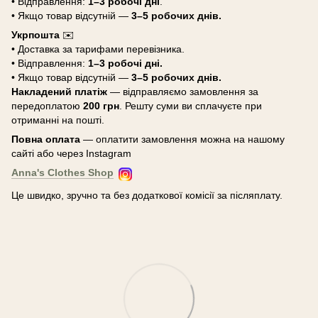
• Відправлення:
1–3 робочі дні
.
• Якщо товар відсутній —
3–5 робочих днів.
Укрпошта
✉️
• Доставка за тарифами перевізника.
• Відправлення:
1–3 робочі дні.
• Якщо товар відсутній —
3–5 робочих днів.
Накладений платіж
— відправляємо замовлення за
передоплатою
200 грн
. Решту суми ви сплачуєте при
отриманні на пошті.
Повна оплата
— оплатити замовлення можна на нашому
сайті або через Instagram
Anna's Clothes Shop
Це швидко, зручно та без додаткової комісії за післяплату.