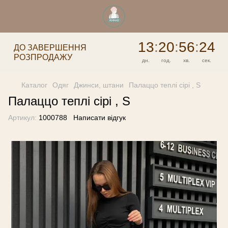
13
:
20
:
56
:
24
ДО ЗАВЕРШЕННЯ
РОЗПРОДАЖУ
дн.
год.
хв.
сек.
Каталог
Одяг
Джинси, штани
Палаццо теплі сірі , S
Палаццо теплі сірі , S
Артикул:
1000788
Написати відгук