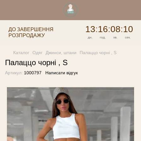
13
:
16
:
08
:
10
ДО ЗАВЕРШЕННЯ
РОЗПРОДАЖУ
дн.
год.
хв.
сек.
Каталог
Одяг
Джинси, штани
Палаццо чорні , S
Палаццо чорні , S
Артикул:
1000797
Написати відгук