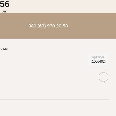
55
сек.
+380 (63) 970 20 58
", S/M
Артикул
1000402