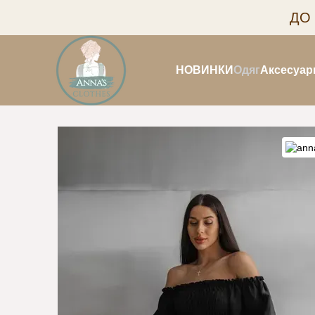
Перейти до основного контенту
ДО
НОВИНКИ
Одяг
Аксесуар