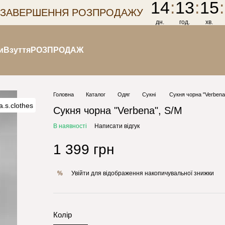
14
:
13
:
15
:
 ЗАВЕРШЕННЯ РОЗПРОДАЖУ
дн.
год.
хв.
и
Взуття
РОЗПРОДАЖ
Головна
Каталог
Одяг
Сукні
Сукня чорна "Verbena
Сукня чорна "Verbena", S/M
В наявності
Написати відгук
1 399 грн
Увійти
для відображення накопичувальної знижки
%
Колір