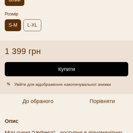
Розмір
S-M
L-XL
1 399 грн
Купити
Увійти
для відображення накопичувальної знижки
%
До обраного
Порівняти
Опис
Міді-сукня "Verbena", доступна в різноманітних