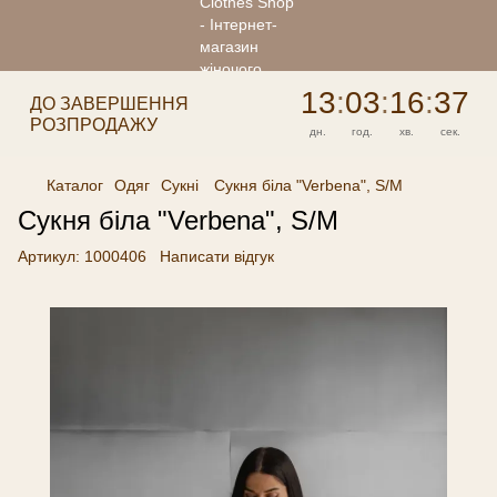
13
:
03
:
16
:
37
ДО ЗАВЕРШЕННЯ
РОЗПРОДАЖУ
дн.
год.
хв.
сек.
Каталог
Одяг
Сукні
Сукня біла "Verbena", S/M
Сукня біла "Verbena", S/M
Артикул:
1000406
Написати відгук