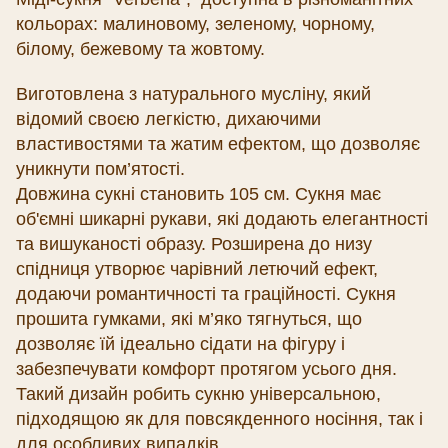
кольорах: малиновому, зеленому, чорному,
білому, бежевому та жовтому.
Виготовлена з натурального мусліну, який
відомий своєю легкістю, дихаючими
властивостями та жатим ефектом, що дозволяє
уникнути пом’ятості.
Довжина сукні становить 105 см. Сукня має
об'ємні шикарні рукави, які додають елегантності
та вишуканості образу. Розширена до низу
спідниця утворює чарівний летючий ефект,
додаючи романтичності та граційності. Сукня
прошита гумками, які м’яко тягнуться, що
дозволяє їй ідеально сідати на фігуру і
забезпечувати комфорт протягом усього дня.
Такий дизайн робить сукню універсальною,
підходящою як для повсякденного носіння, так і
для особливих випадків.