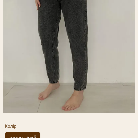
Колір
темно-сірий