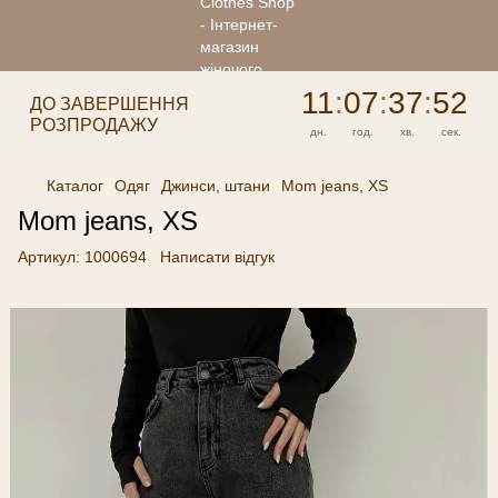
11
:
07
:
37
:
52
ДО ЗАВЕРШЕННЯ
РОЗПРОДАЖУ
дн.
год.
хв.
сек.
Каталог
Одяг
Джинси, штани
Mom jeans, XS
Mom jeans, XS
Артикул:
1000694
Написати відгук