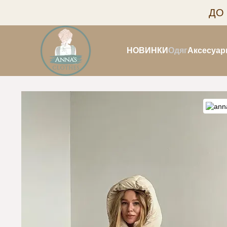
Перейти до основного контенту
ДО
НОВИНКИ
Одяг
Аксесуар