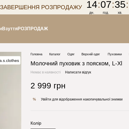
14
:
07
:
35
:
 ЗАВЕРШЕННЯ РОЗПРОДАЖУ
дн.
год.
хв.
и
Взуття
РОЗПРОДАЖ
Головна
Каталог
Одяг
Верхній одяг
Пуховики
Молочний пуховик з пояском, L-Xl
Немає в наявності
Написати відгук
2 999 грн
Увійти
для відображення накопичувальної знижки
%
Колір