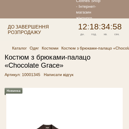
12
:
18
:
34
:
58
ДО ЗАВЕРШЕННЯ
РОЗПРОДАЖУ
дн.
год.
хв.
сек.
Каталог
Одяг
Костюми
Костюм з брюками-палацо «Chocol
Костюм з брюками-палацо
«Chocolate Grace»
Артикул:
10001345
Написати відгук
Новинка