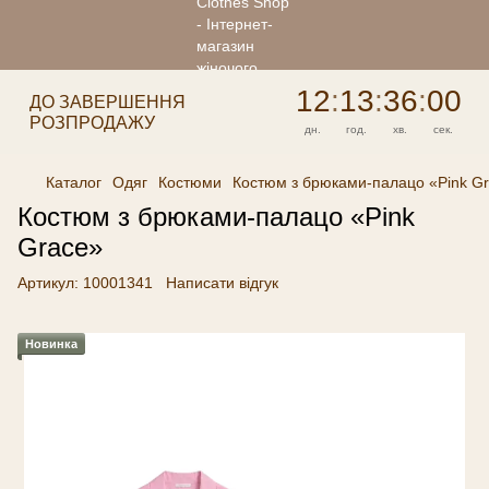
12
:
13
:
36
:
00
ДО ЗАВЕРШЕННЯ
РОЗПРОДАЖУ
дн.
год.
хв.
сек.
Каталог
Одяг
Костюми
Костюм з брюками-палацо «Pink G
Костюм з брюками-палацо «Pink
Grace»
Артикул:
10001341
Написати відгук
Новинка