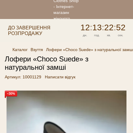
12
:
13
:
22
:
52
ДО ЗАВЕРШЕННЯ
РОЗПРОДАЖУ
дн.
год.
хв.
сек.
Каталог
Взуття
Лофери «Choco Suede» з натуральної замш
Лофери «Choco Suede» з
натуральної замші
Артикул:
10001129
Написати відгук
−30%