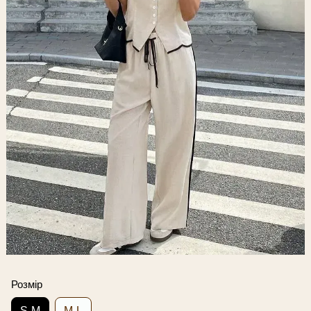
Розмір
S-M
M-L