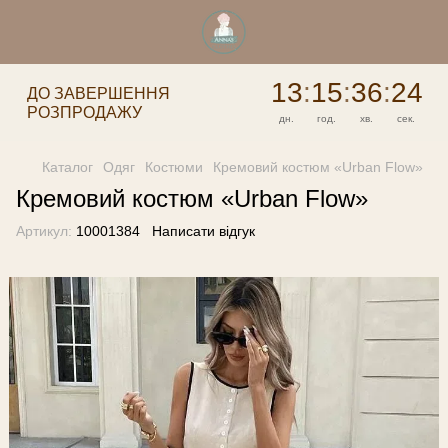
13
:
15
:
36
:
23
ДО ЗАВЕРШЕННЯ
РОЗПРОДАЖУ
дн.
год.
хв.
сек.
Каталог
Одяг
Костюми
Кремовий костюм «Urban Flow»
Кремовий костюм «Urban Flow»
Артикул:
10001384
Написати відгук