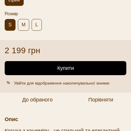
Розмір
S
M
L
2 199 грн
Купити
Увійти
для відображення накопичувальної знижки
%
До обраного
Порівняти
Опис
Косуха з кашеміру - це стильний та елегантний