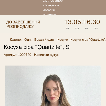
13
:
05
:
16
:
30
ДО ЗАВЕРШЕННЯ
РОЗПРОДАЖУ
дн.
год.
хв.
сек.
Каталог
Одяг
Верхній одяг
Косухи
Косуха сіра "Quartzite"
Косуха сіра "Quartzite", S
Артикул:
1000720
Написати відгук