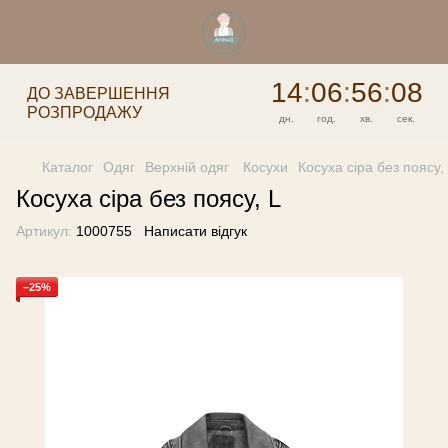
14
:
06
:
56
:
08
ДО ЗАВЕРШЕННЯ
РОЗПРОДАЖУ
дн.
год.
хв.
сек.
Каталог
Одяг
Верхній одяг
Косухи
Косуха сіра без поясу,
Косуха сіра без поясу, L
Артикул:
1000755
Написати відгук
−25%